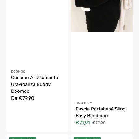
Fornitore:
DOOMOO
Cuscino Allattamento
Gravidanza Buddy
Doomoo
Prezzo
Da €79,90
Fornitore:
BAMBOOM
di
Fascia Portabebè Sling
listino
Easy Bamboom
€71,91
€79,90
Prezzo
Prezzo
di
di
Set
Set
vendita
listino