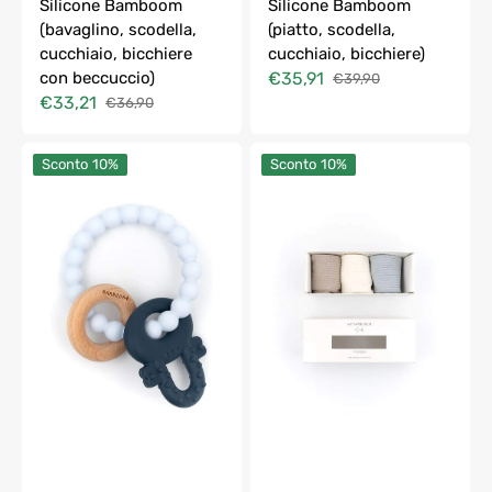
Silicone Bamboom
Silicone Bamboom
(bavaglino, scodella,
(piatto, scodella,
cucchiaio, bicchiere
cucchiaio, bicchiere)
con beccuccio)
€35,91
€39,90
Prezzo
Prezzo
€33,21
€36,90
di
di
Prezzo
Prezzo
vendita
listino
di
di
Massaggiagengive
Gift
vendita
listino
Sconto
10%
Sconto
10%
Bamboom
Box
Legno
Calze
e
Bimbo
Silicone
A
Chiave
Coste
3
Pezzi
Bamboom