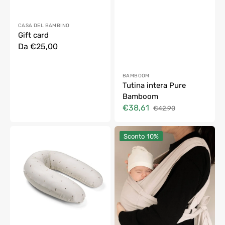
Fornitore:
CASA DEL BAMBINO
Gift card
Prezzo
Da €25,00
di
listino
Fornitore:
BAMBOOM
Tutina intera Pure
Bamboom
€38,61
€42,90
Prezzo
Prezzo
di
di
Cuscino
Fascia
vendita
listino
Sconto
10%
Allattamento
Portabebè
Gravidanza
Sling
Buddy
Easy
Doomoo
Bamboom