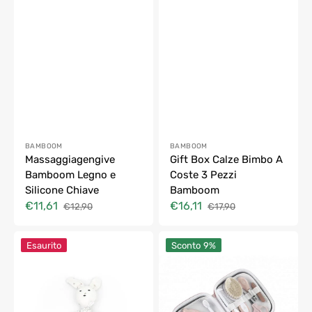
Fornitore:
Fornitore:
BAMBOOM
BAMBOOM
Massaggiagengive
Gift Box Calze Bimbo A
Bamboom Legno e
Coste 3 Pezzi
Silicone Chiave
Bamboom
€11,61
€16,11
€12,90
€17,90
Prezzo
Prezzo
Prezzo
Prezzo
di
di
di
di
Doudou
Set
vendita
listino
vendita
listino
Esaurito
Sconto
9%
Muslin
igiene
Bamboom
neonato
completo
Janè