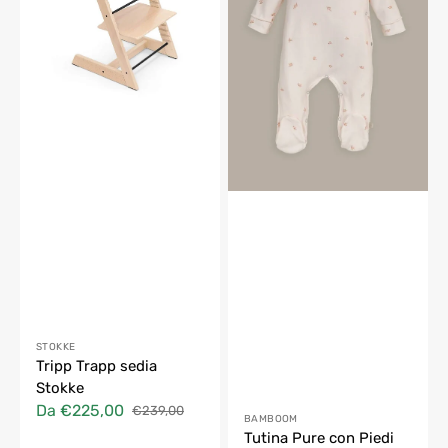
Fornitore:
STOKKE
Tripp Trapp sedia
Stokke
Da €225,00
€239,00
Fornitore:
Prezzo
Prezzo
BAMBOOM
Tutina Pure con Piedi
di
di