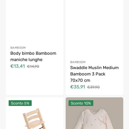
Fornitore:
BAMBOOM
Body bimbo Bamboom
maniche lunghe
Fornitore:
BAMBOOM
€13,41
€14,90
Swaddle Muslin Medium
Prezzo
Prezzo
Bamboom 3 Pack
di
di
vendita
listino
70x70 cm
€35,91
€39,90
Prezzo
Prezzo
di
di
Tripp
Tutina
vendita
listino
Sconto
5%
Sconto
10%
Trapp
Pure
sedia
con
Stokke
Piedi
Bamboom