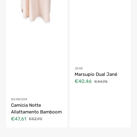
Fornitore:
JANÉ
Marsupio Dual Jané
€40,46
€44,95
Prezzo
Prezzo
di
di
vendita
listino
Fornitore:
BAMBOOM
Camicia Notte
Allattamento Bamboom
€47,61
€52,90
Prezzo
Prezzo
di
di
vendita
listino