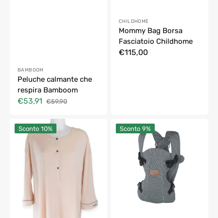
Fornitore:
CHILDHOME
Mommy Bag Borsa
Fasciatoio Childhome
Prezzo
€115,00
di
Fornitore:
BAMBOOM
listino
Peluche calmante che
respira Bamboom
€53,91
€59,90
Prezzo
Prezzo
di
di
Camicia
Marsupio
vendita
listino
Sconto
10%
Sconto
9%
Notte
Dual
Allattamento
Jané
Bamboom