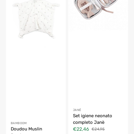
Fornitore:
JANÉ
Set igiene neonato
completo Janè
Fornitore:
BAMBOOM
€22,46
Doudou Muslin
€24,95
Prezzo
Prezzo