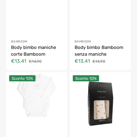
Fornitore:
Fornitore:
BAMBOOM
BAMBOOM
Body bimbo maniche
Body bimbo Bamboom
corte Bamboom
senza maniche
€13,41
€13,41
€14,90
€14,90
Prezzo
Prezzo
Prezzo
Prezzo
di
di
di
di
Body
Swaddle
vendita
listino
vendita
listino
Sconto
10%
Sconto
10%
bimbo
Muslin
Bamboom
Medium
maniche
Bamboom
lunghe
3
Pack
70x70
cm