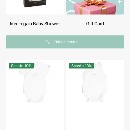
Idee regalo Baby Shower
Gift Card
Filtra e ordina
Body
Body
Sconto
10%
Sconto
10%
bimbo
bimbo
maniche
Bamboom
corte
senza
Bamboom
maniche